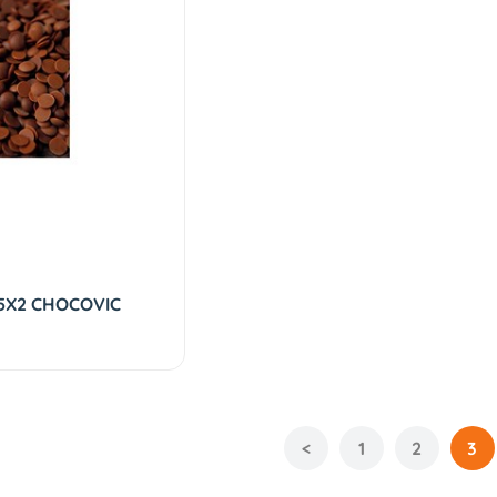
5X2 CHOCOVIC
<
1
2
3