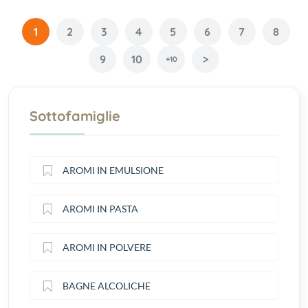
1
2
3
4
5
6
7
8
9
10
>
+10
Sottofamiglie
AROMI IN EMULSIONE
AROMI IN PASTA
AROMI IN POLVERE
BAGNE ALCOLICHE