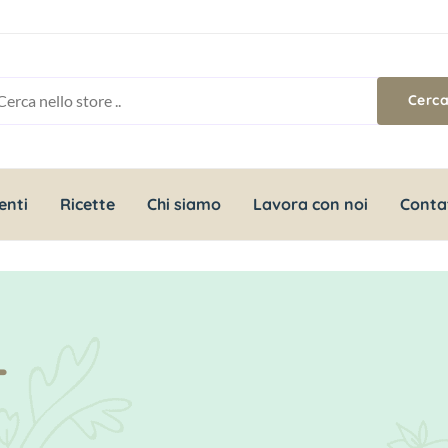
enti
Ricette
Chi siamo
Lavora con noi
Conta
-