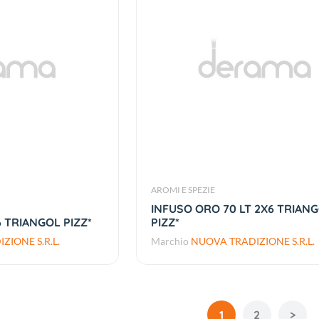
AROMI E SPEZIE
INFUSO ORO 70 LT 2X6 TRIAN
6 TRIANGOL PIZZ*
PIZZ*
ZIONE S.R.L.
Marchio
NUOVA TRADIZIONE S.R.L.
1
2
>