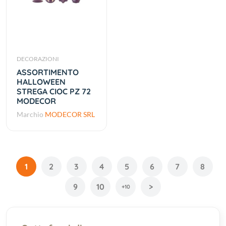
DECORAZIONI
ASSORTIMENTO
HALLOWEEN
STREGA CIOC PZ 72
MODECOR
Marchio
MODECOR SRL
1
2
3
4
5
6
7
8
9
10
>
+10