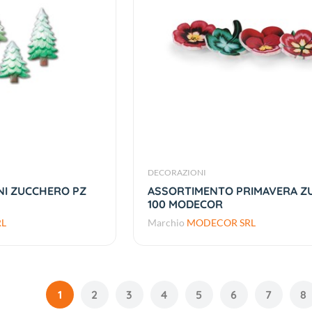
DECORAZIONI
NI ZUCCHERO PZ
ASSORTIMENTO PRIMAVERA Z
100 MODECOR
L
Marchio
MODECOR SRL
1
2
3
4
5
6
7
8