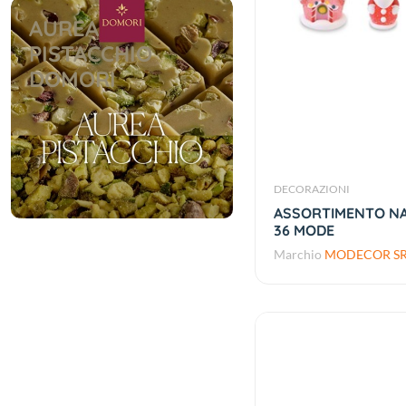
AUREA
PISTACCHIO
DOMORI
DECORAZIONI
ASSORTIMENTO NA
36 MODE
Marchio
MODECOR SR