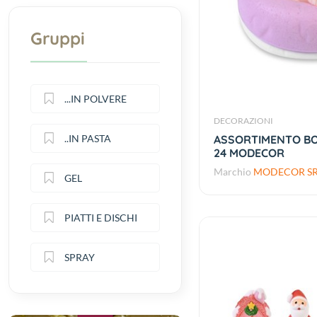
Gruppi
...IN POLVERE
DECORAZIONI
..IN PASTA
ASSORTIMENTO BO
24 MODECOR
Marchio
MODECOR SR
GEL
PIATTI E DISCHI
SPRAY