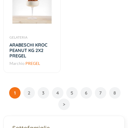
GELATERIA
ARABESCHI KROC
PEANUT KG 2X2
PREGEL
Marchio
PREGEL
1
2
3
4
5
6
7
8
>
Sottofamiglie