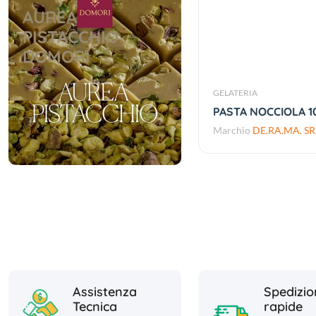
AUREA
PISTACCHIO
DOMORI
GELATERIA
PASTA NOCCIOLA 1
Marchio
DE.RA.MA. SR
Assistenza
Spedizio
Tecnica
rapide