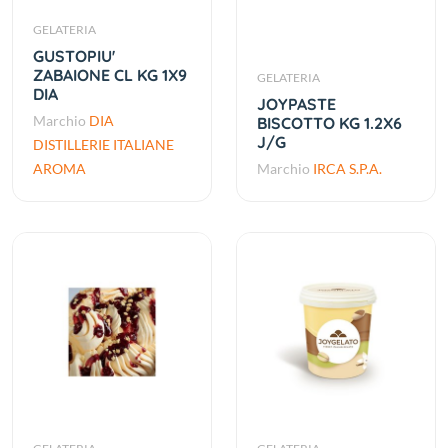
GELATERIA
GUSTOPIU'
ZABAIONE CL KG 1X9
GELATERIA
DIA
JOYPASTE
Marchio
DIA
BISCOTTO KG 1.2X6
J/G
DISTILLERIE ITALIANE
AROMA
Marchio
IRCA S.P.A.