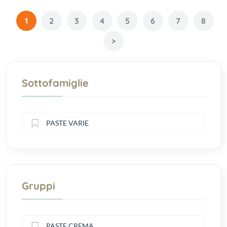
1
2
3
4
5
6
7
8
>
Sottofamiglie
PASTE VARIE
Gruppi
PASTE CREMA