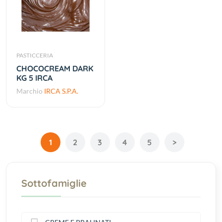
PASTICCERIA
CHOCOCREAM DARK
KG 5 IRCA
Marchio
IRCA S.P.A.
1
2
3
4
5
>
Sottofamiglie