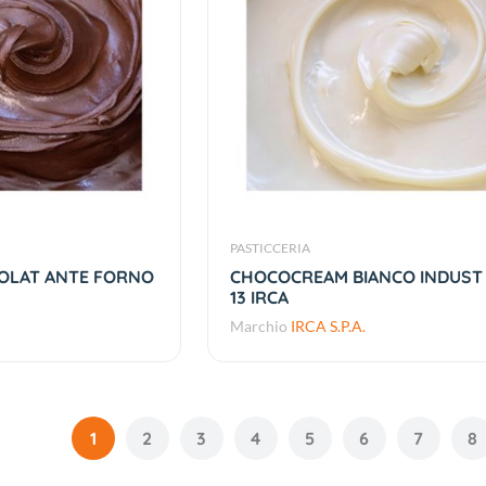
PASTICCERIA
OLAT ANTE FORNO
CHOCOCREAM BIANCO INDUST 
13 IRCA
Marchio
IRCA S.P.A.
1
2
3
4
5
6
7
8