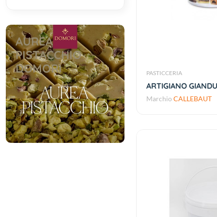
AUREA
PISTACCHIO
DOMORI
PASTICCERIA
ARTIGIANO GIANDUI
Marchio
CALLEBAUT