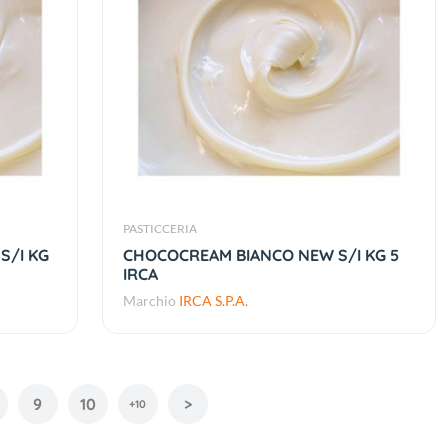
PASTICCERIA
S/I KG
CHOCOCREAM BIANCO NEW S/I KG 5
IRCA
Marchio
IRCA S.P.A.
9
10
>
+10