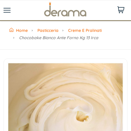
Home
Pasticceria
Creme E Pralinati
Chocobake Bianco Ante Forno Kg 13 Irca