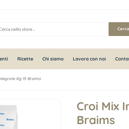
enti
Ricette
Chi siamo
Lavora con noi
Conta
Integrale Kg 15 Braims
Croi Mix 
Braims