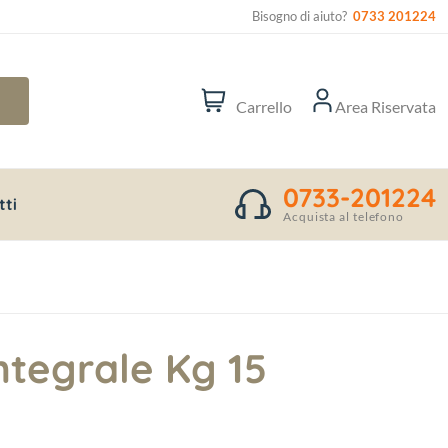
Bisogno di aiuto?
0733 201224
Carrello
Area Riservata
0733-201224
tti
Acquista al telefono
Integrale Kg 15