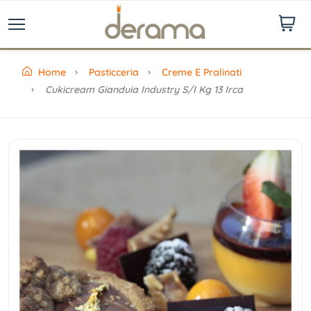
Home
Pasticceria
Creme E Pralinati
Cukicream Gianduia Industry S/i Kg 13 Irca