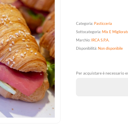
Categoria:
Pasticceria
Sottocategoria:
Mix E Migliorat
Marchio:
IRCA S.P.A.
Disponibilità:
Non disponibile
Per acquistare è necessario es