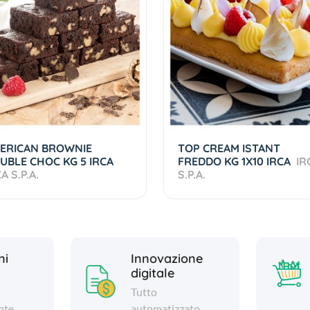
ERICAN BROWNIE
TOP CREAM ISTANT
UBLE CHOC KG 5 IRCA
FREDDO KG 1X10 IRCA
IR
A S.P.A.
S.P.A.
ni
Innovazione
digitale
Tutto
nte
automatizzato