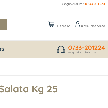
Bisogno di aiuto?
0733 201224
Carrello
Area Riservata
0733-201224
tti
Acquista al telefono
Salata Kg 25