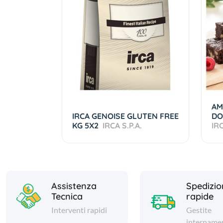
AM
IRCA GENOISE GLUTEN FREE
DO
KG 5X2
IRCA S.P.A.
IRC
Assistenza
Spedizio
Tecnica
rapide
Interventi rapidi
Gestite
intername