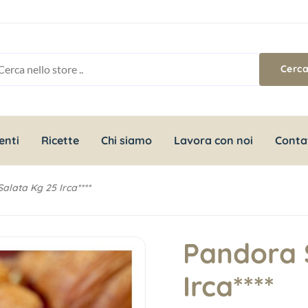
enti
Ricette
Chi siamo
Lavora con noi
Conta
alata Kg 25 Irca****
Pandora 
Irca****