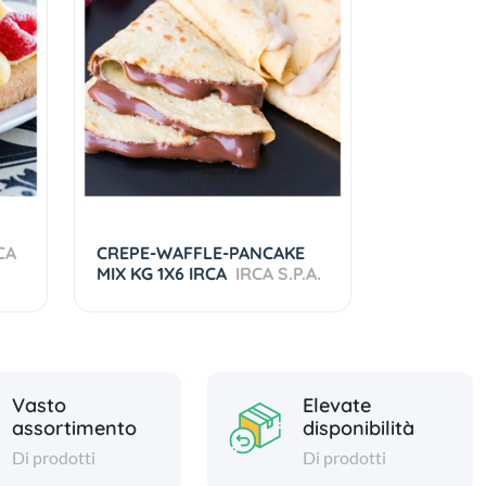
CA
CREPE-WAFFLE-PANCAKE
MIX KG 1X6 IRCA
IRCA S.P.A.
Vasto
Elevate
assortimento
disponibilità
Di prodotti
Di prodotti