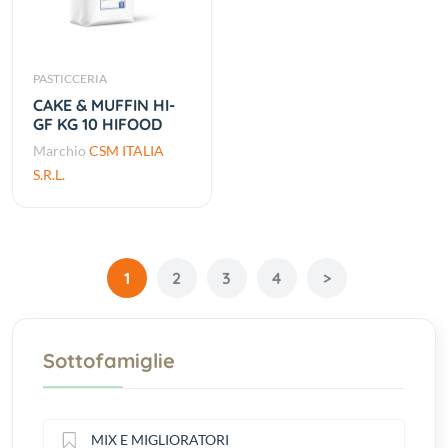
PASTICCERIA
CAKE & MUFFIN HI-
GF KG 10 HIFOOD
Marchio
CSM ITALIA
S.R.L.
1
2
3
4
>
Sottofamiglie
MIX E MIGLIORATORI